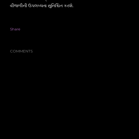
વીજળીની ઉપલબ્ધતા સુનિશ્ચિત કરશે.
Share
COMMENTS