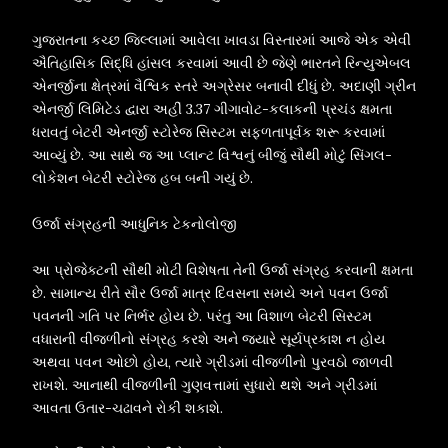
ગુજરાતના કચ્છ જિલ્લામાં આવેલા ખાવડા વિસ્તારમાં આજે એક એવી
ઐતિહાસિક સિદ્ધિ હાંસલ કરવામાં આવી છે જેણે ભારતને રિન્યુએબલ
એનર્જીના ક્ષેત્રમાં વૈશ્વિક સ્તરે અગ્રેસર બનાવી દીધું છે. અદાણી ગ્રીન
એનર્જી લિમિટેડ દ્વારા અહીં 3.37 ગીગાવોટ-કલાકની પ્રચંડ ક્ષમતા
ધરાવતું બેટરી એનર્જી સ્ટોરેજ સિસ્ટમ સફળતાપૂર્વક શરૂ કરવામાં
આવ્યું છે. આ સાથે જ આ પ્લાન્ટ વિશ્વનું બીજું સૌથી મોટું સિંગલ-
લોકેશન બેટરી સ્ટોરેજ હબ બની ગયું છે.
ઉર્જા સંગ્રહની આધુનિક ટેકનોલોજી
આ પ્રોજેક્ટની સૌથી મોટી વિશેષતા તેની ઉર્જા સંગ્રહ કરવાની ક્ષમતા
છે. સામાન્ય રીતે સૌર ઉર્જા માત્ર દિવસના સમયે અને પવન ઉર્જા
પવનની ગતિ પર નિર્ભર હોય છે. પરંતુ આ વિશાળ બેટરી સિસ્ટમ
વધારાની વીજળીનો સંગ્રહ કરશે અને જ્યારે સૂર્યપ્રકાશ ન હોય
અથવા પવન ઓછો હોય, ત્યારે ગ્રીડમાં વીજળીનો પુરવઠો જાળવી
રાખશે. આનાથી વીજળીની ગુણવત્તામાં સુધારો થશે અને ગ્રીડમાં
આવતા ઉતાર-ચઢાવને રોકી શકાશે.