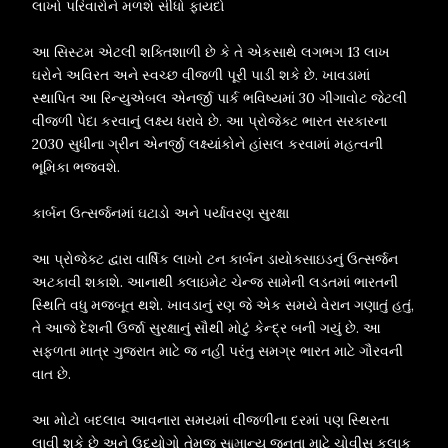
લાખો પરિવારોને મળશે સીધો ફાયદો
આ સિસ્ટમ એટલી શક્તિશાળી છે કે તે એકસાથે લગભગ 13 લાખ
ઘરોને અવિરત અને સ્વચ્છ વીજળી પૂરી પાડી શકે છે. ખાવડામાં
સ્થાપિત આ રિન્યુએબલ એનર્જી પાર્ક ભવિષ્યમાં 30 ગીગાવોટ જેટલી
વીજળી પેદા કરવાનું લક્ષ્ય ધરાવે છે. આ પ્રોજેક્ટ ભારત સરકારના
2030 સુધીના ગ્રીન એનર્જી લક્ષ્યાંકોને હાંસલ કરવામાં મહત્વની
ભૂમિકા ભજવશે.
કાર્બન ઉત્સર્જનમાં ઘટાડો અને પર્યાવરણ સુરક્ષા
આ પ્રોજેક્ટ દ્વારા વાર્ષિક લાખો ટન કાર્બન ડાયોક્સાઇડનું ઉત્સર્જન
અટકાવી શકાશે. આનાથી ક્લાઇમેટ ચેન્જ સામેની લડતમાં ભારતની
સ્થિતિ વધુ મજબૂત થશે. ખાવડાનું રણ જે એક સમયે વેરાન ગણાતું હતું,
તે આજે દેશની ઉર્જા સુરક્ષાનું સૌથી મોટું કેન્દ્ર બની ગયું છે. આ
સફળતા માત્ર ગુજરાત માટે જ નહીં પરંતુ સમગ્ર ભારત માટે ગૌરવની
વાત છે.
આ મોટો બદલાવ આવનારા સમયમાં વીજળીના દરમાં પણ સ્થિરતા
લાવી શકે છે અને ઉદ્યોગો તેમજ સામાન્ય જનતા માટે ચોવીસ કલાક