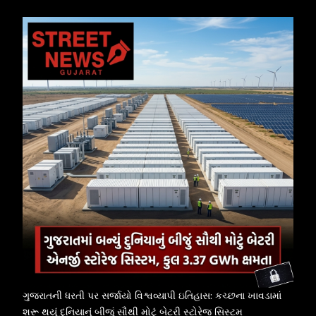
ગુજરાતની ધરતી પર સર્જાયો વિશ્વવ્યાપી ઇતિહાસ: કચ્છના ખાવડામાં
શરૂ થયું દુનિયાનું બીજું સૌથી મોટું બેટરી સ્ટોરેજ સિસ્ટમ